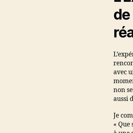
de
réa
L’expé
rencont
avec u
moment
non se
aussi 
Je com
« Que 