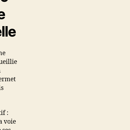
e
lle
ne
ueillie
n
permet
is
f :
a voie