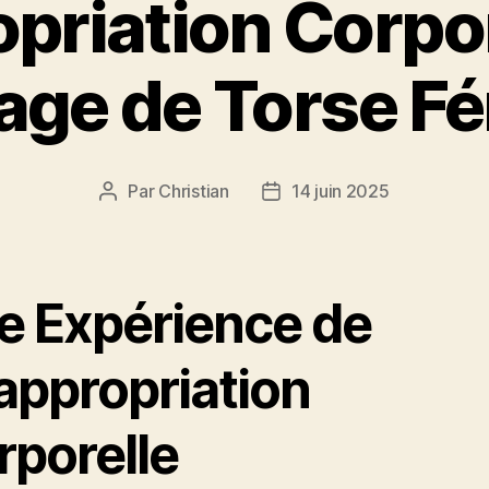
priation Corpore
ge de Torse F
Par
Christian
14 juin 2025
Auteur
Date
de
de
l’article
l’article
e Expérience de
appropriation
rporelle