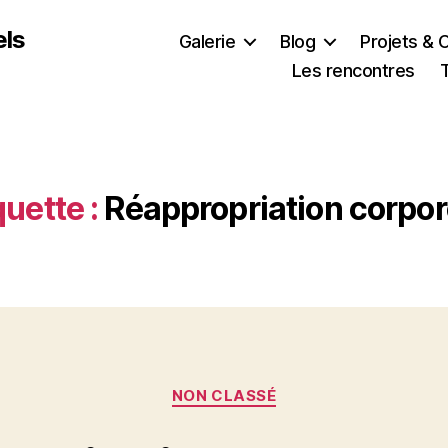
els
Galerie
Blog
Projets & 
Les rencontres
quette :
Réappropriation corpor
Catégories
NON CLASSÉ