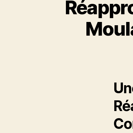
Réappro
Moula
Un
Ré
Co