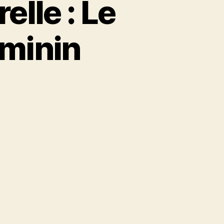
lle : Le
éminin