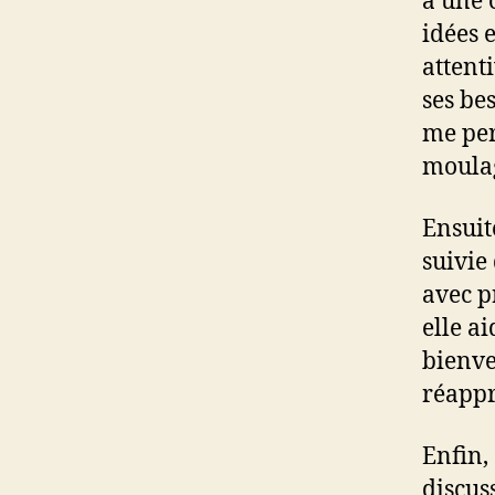
à une 
idées 
attent
ses bes
me per
moula
Ensuite
suivie
avec p
elle a
bienve
réappr
Enfin,
discus