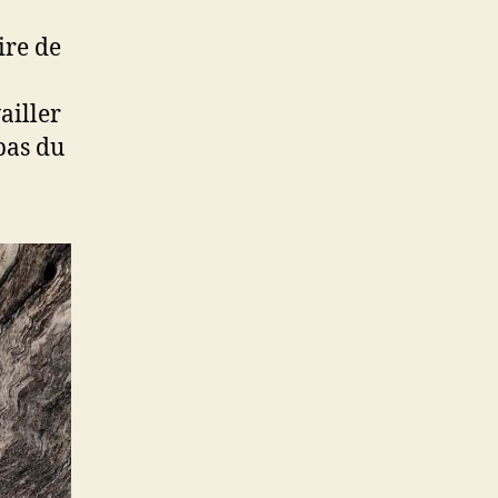
ire de
ailler
bas du