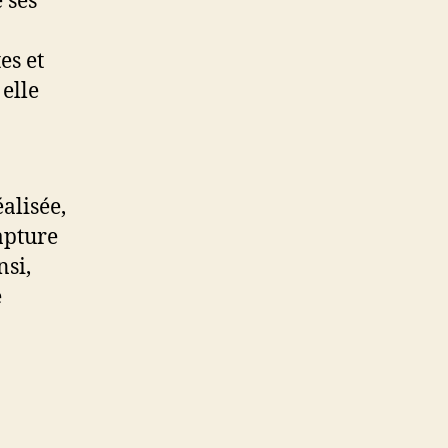
 ses
es et
 elle
éalisée,
apture
nsi,
e