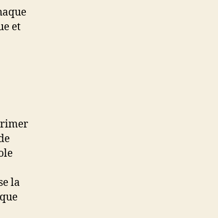
chaque
ue et
primer
 de
ole
se la
aque