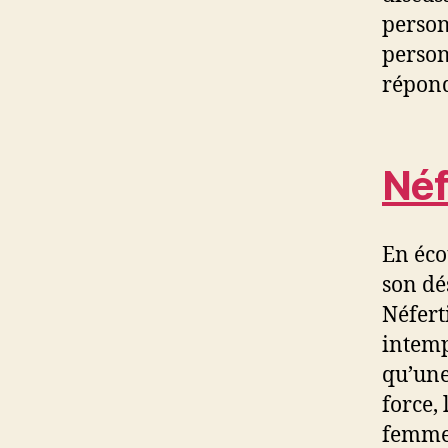
person
person
répond
Néf
En éco
son dés
Néfert
intemp
qu’une
force, 
femme 