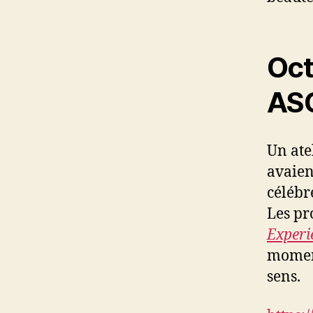
Oct
ASC
Un ate
avaien
célébre
Les pro
Experi
moment
sens.