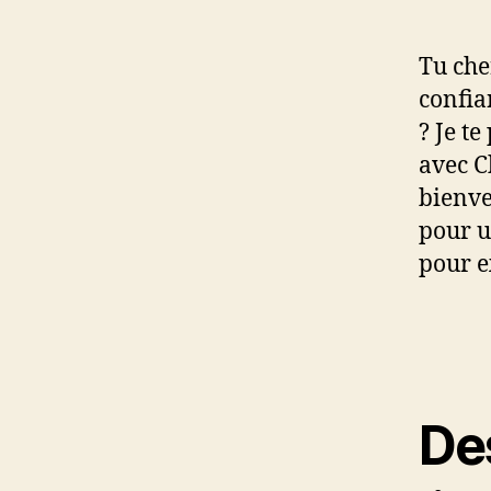
Tu che
confian
? Je t
avec C
bienve
pour u
pour e
Des