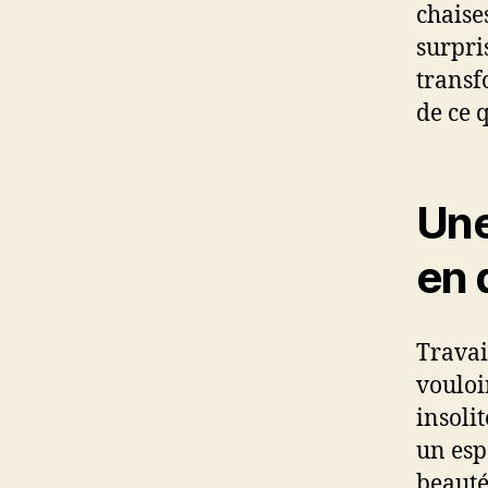
chaise
surpri
transf
de ce 
Une
en 
Travai
vouloi
insolit
un espa
beauté