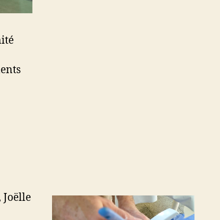
ité
ents
 Joëlle