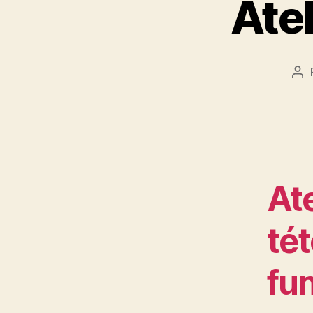
Atel
Au
de
l’a
At
té
fun