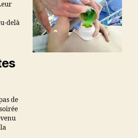
Leur
au-delà
tes
pas de
soirée
devenu
 la