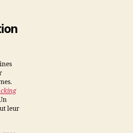
tion
aines
r
rmes.
ucking
 Un
ut leur