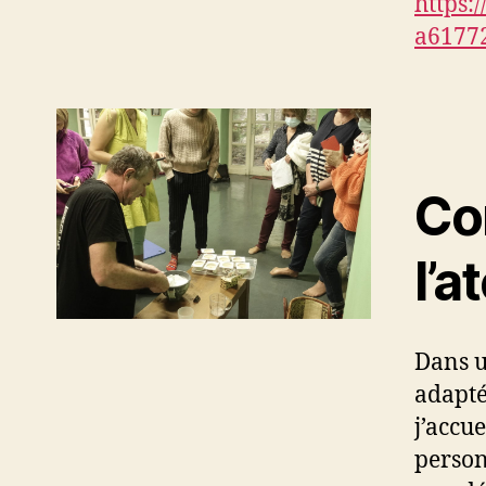
https:
a6177
Co
l’a
Dans u
adapté
j’accue
person