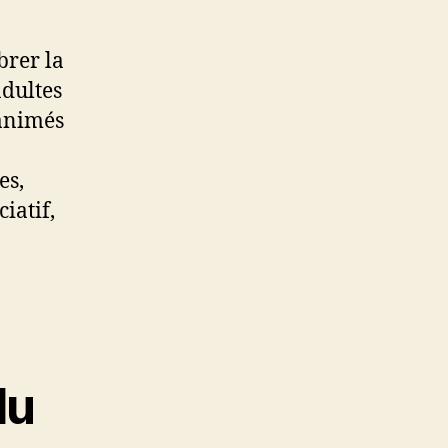
brer la
adultes
oanimés
es,
iatif,
du