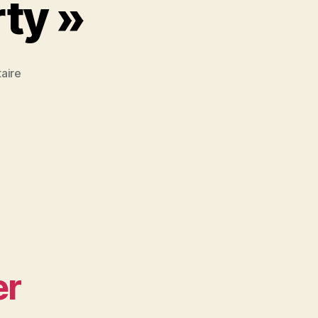
rty »
sur
aire
Atelier
« Tétons
party »
er