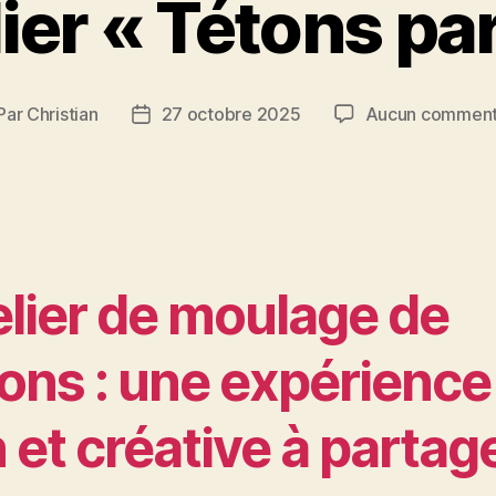
ier « Tétons pa
Par
Christian
27 octobre 2025
Aucun comment
teur
Date
de
rticle
l’article
elier de moulage de
tons : une expérience
 et créative à partag