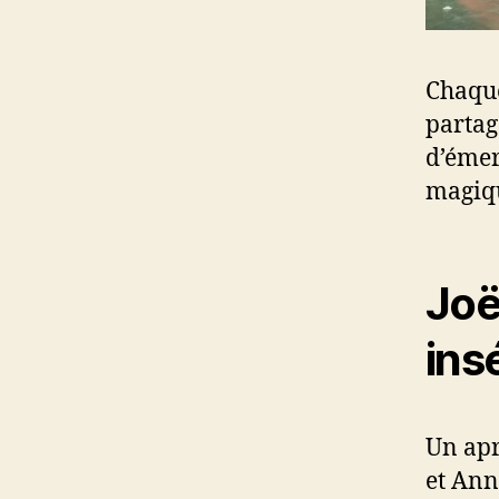
Chaque
partag
d’émer
magiqu
Joë
ins
Un apr
et Ann