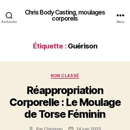
Chris Body Casting, moulages
corporels
Recherche
Menu
Étiquette :
Guérison
Catégories
NON CLASSÉ
Réappropriation
Corporelle : Le Moulage
de Torse Féminin
Par
Christian
14 juin 2025
Auteur
Date