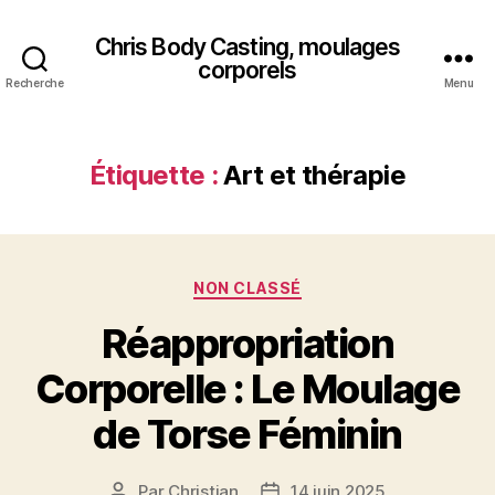
Chris Body Casting, moulages
corporels
Recherche
Menu
Étiquette :
Art et thérapie
Catégories
NON CLASSÉ
Réappropriation
Corporelle : Le Moulage
de Torse Féminin
Par
Christian
14 juin 2025
Auteur
Date