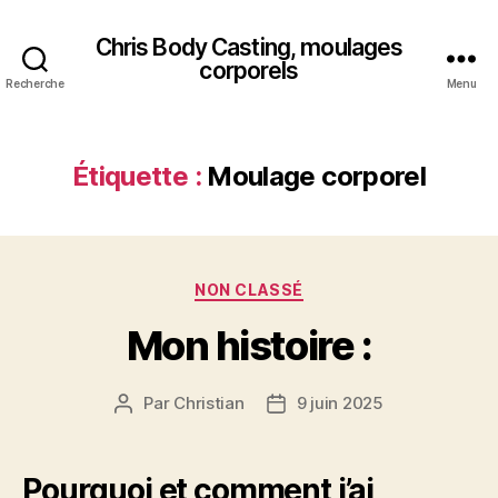
Chris Body Casting, moulages
corporels
Recherche
Menu
Étiquette :
Moulage corporel
Catégories
NON CLASSÉ
Mon histoire :
Par
Christian
9 juin 2025
Auteur
Date
de
de
l’article
l’article
Pourquoi et comment j’ai